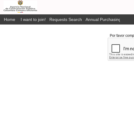
Home
I want to join!
Requests Search
Annual Purchasing Plan P
Por favor comp