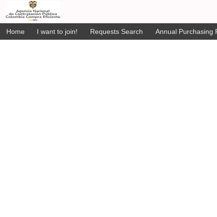
Home
I want to join!
Requests Search
Annual Purchasing P