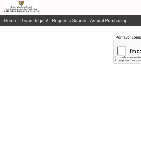
Home
I want to join!
Requests Search
Annual Purchasing Plan P
Por favor comp