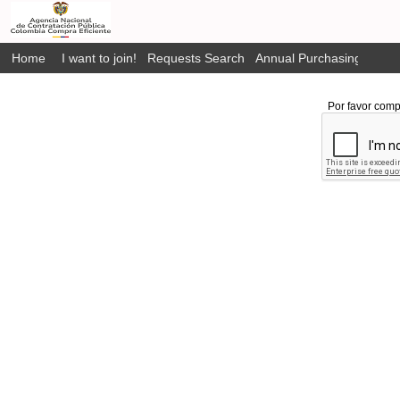
Home
I want to join!
Requests Search
Annual Purchasing Plan P
Por favor comp