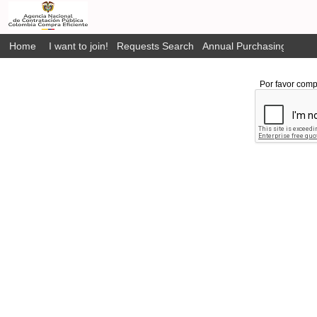
Home
I want to join!
Requests Search
Annual Purchasing Plan P
Por favor comp