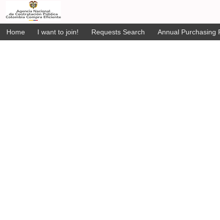
Home
I want to join!
Requests Search
Annual Purchasing P