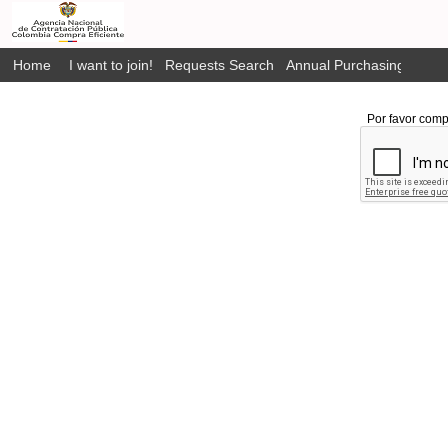
Home
I want to join!
Requests Search
Annual Purchasing Plan P
Por favor comp