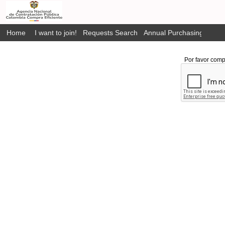
Home
I want to join!
Requests Search
Annual Purchasing Plan P
Por favor comp