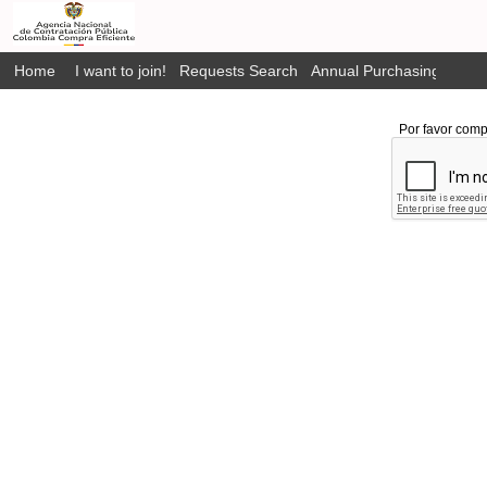
Home
I want to join!
Requests Search
Annual Purchasing Plan P
Por favor comp