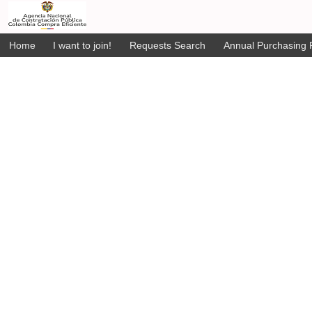
Home
I want to join!
Requests Search
Annual Purchasing P