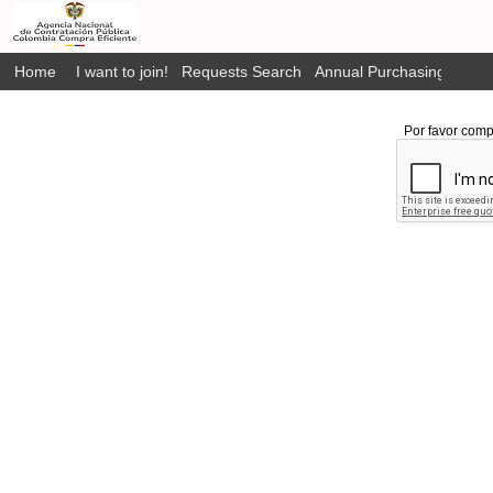
Home
I want to join!
Requests Search
Annual Purchasing Plan P
Por favor comp