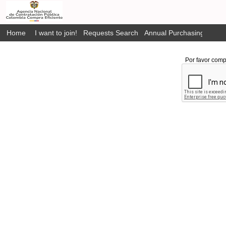
Home
I want to join!
Requests Search
Annual Purchasing Plan P
Por favor comp