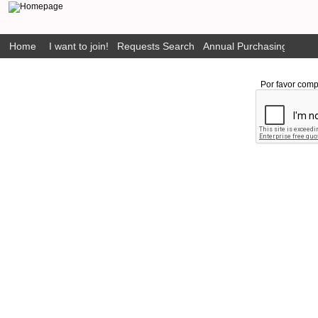
Home
I want to join!
Requests Search
Annual Purchasing Plan P
Por favor comp