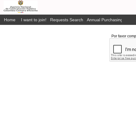
Home
I want to join!
Requests Search
Annual Purchasing Plan P
Por favor comp