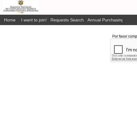
Home
I want to join!
Requests Search
Annual Purchasing Plan P
Por favor comp