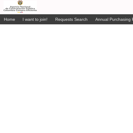
Home
I want to join!
Requests Search
Annual Purchasing P