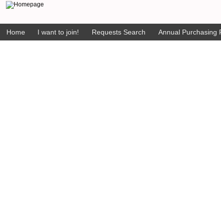
Home
I want to join!
Requests Search
Annual Purchasing P