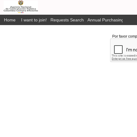
Home
I want to join!
Requests Search
Annual Purchasing Plan P
Por favor comp