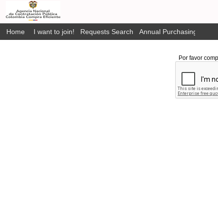
Home
I want to join!
Requests Search
Annual Purchasing Plan P
Por favor comp