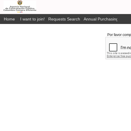
Home
I want to join!
Requests Search
Annual Purchasing Plan P
Por favor comp