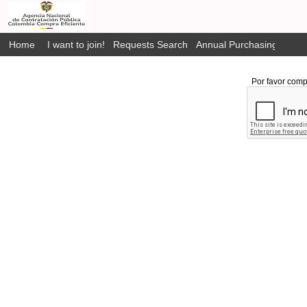
Home
I want to join!
Requests Search
Annual Purchasing Plan P
Por favor comp