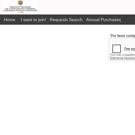
Home
I want to join!
Requests Search
Annual Purchasing Plan P
Por favor comp