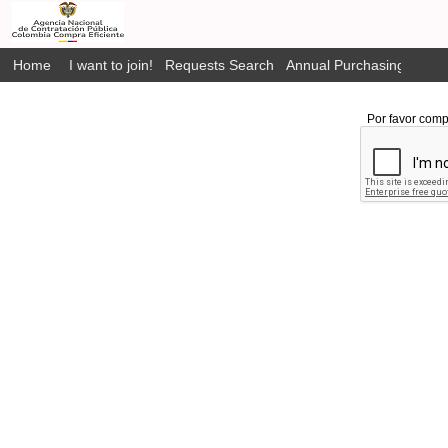
Home
I want to join!
Requests Search
Annual Purchasing Plan P
Por favor comp