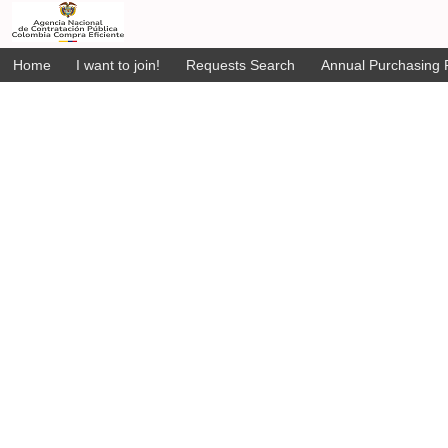
Home
I want to join!
Requests Search
Annual Purchasing P