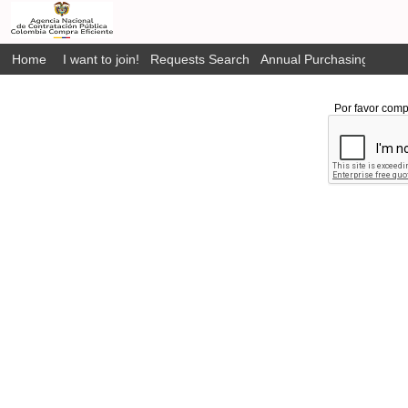
Home
I want to join!
Requests Search
Annual Purchasing Plan P
Por favor comp