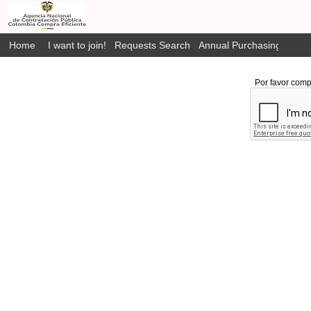
Home
I want to join!
Requests Search
Annual Purchasing Plan P
Por favor comp