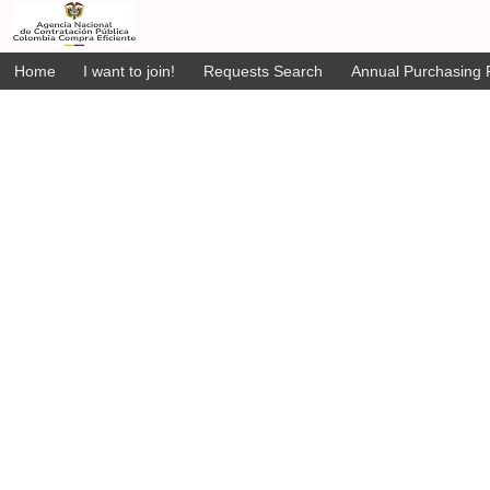
Home
I want to join!
Requests Search
Annual Purchasing P