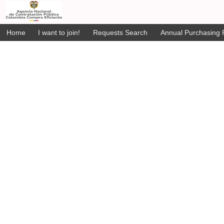
Home
I want to join!
Requests Search
Annual Purchasing P