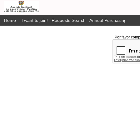
Home
I want to join!
Requests Search
Annual Purchasing Plan P
Por favor comp