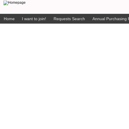
Home
I want to join!
Requests Search
Annual Purchasing P