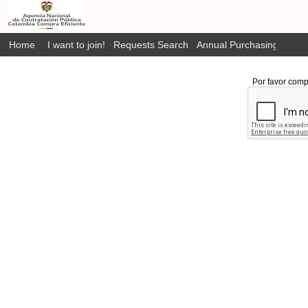
Home
I want to join!
Requests Search
Annual Purchasing Plan P
Por favor comp