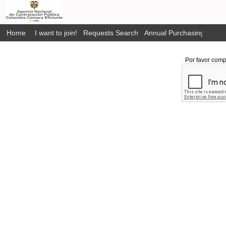
Home
I want to join!
Requests Search
Annual Purchasing Plan P
Por favor comp