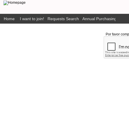
Home
I want to join!
Requests Search
Annual Purchasing Plan P
Por favor comp