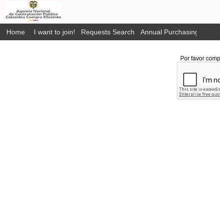
Home
I want to join!
Requests Search
Annual Purchasing Plan P
Por favor comp