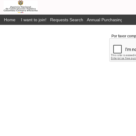
Home
I want to join!
Requests Search
Annual Purchasing Plan P
Por favor comp