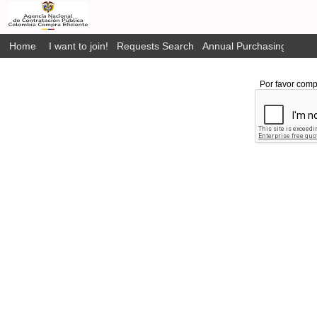
Home
I want to join!
Requests Search
Annual Purchasing Plan P
Por favor comp