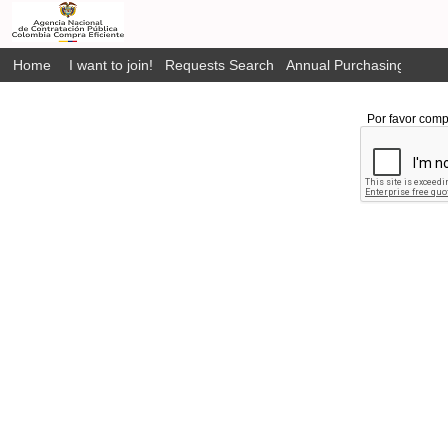
Home
I want to join!
Requests Search
Annual Purchasing Plan P
Por favor comp