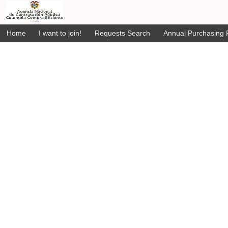
Home
I want to join!
Requests Search
Annual Purchasing P