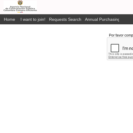
Home
I want to join!
Requests Search
Annual Purchasing Plan P
Por favor comp