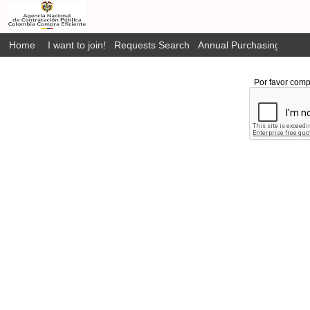
Home
I want to join!
Requests Search
Annual Purchasing Plan P
Por favor comp