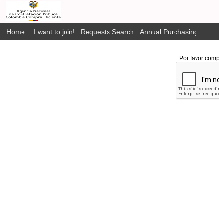
Home
I want to join!
Requests Search
Annual Purchasing Plan P
Por favor comp