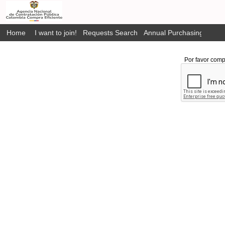
Home
I want to join!
Requests Search
Annual Purchasing Plan P
Por favor comp