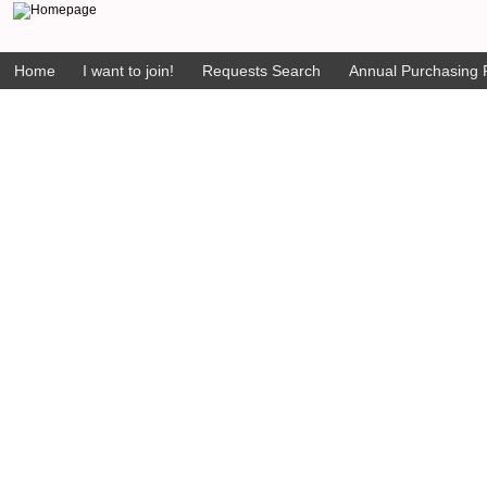
Home
I want to join!
Requests Search
Annual Purchasing P