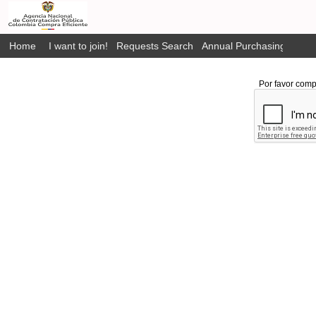
Home
I want to join!
Requests Search
Annual Purchasing Plan P
Por favor comp