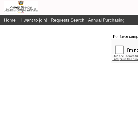
Home
I want to join!
Requests Search
Annual Purchasing Plan P
Por favor comp