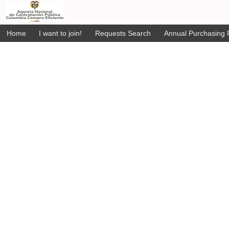
Home
I want to join!
Requests Search
Annual Purchasing P