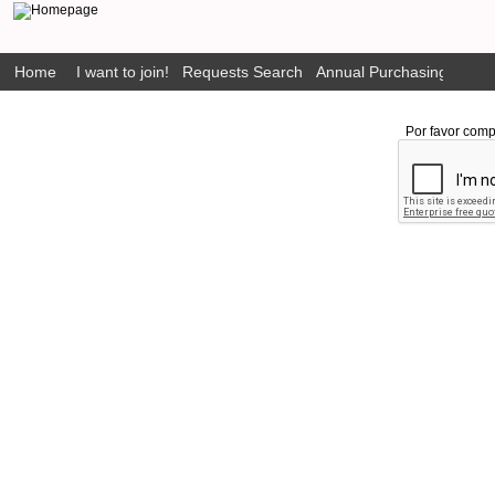
Home
I want to join!
Requests Search
Annual Purchasing Plan P
Por favor comp