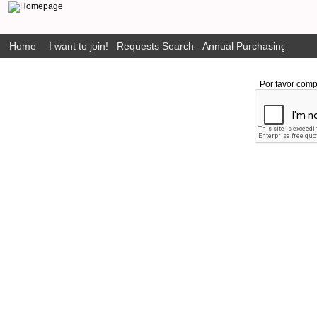
Home
I want to join!
Requests Search
Annual Purchasing Plan P
Por favor comp