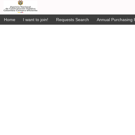
Home
I want to join!
Requests Search
Annual Purchasing P