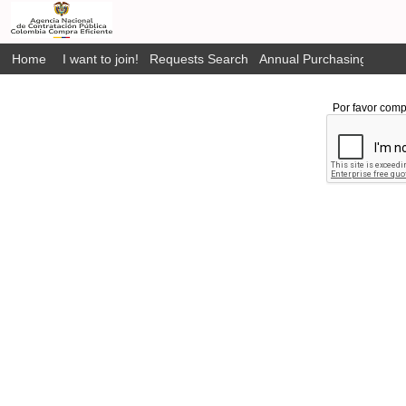
Home
I want to join!
Requests Search
Annual Purchasing Plan P
Por favor comp